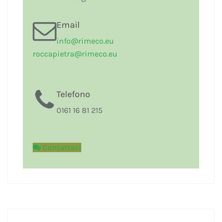
Email
i
nfo@rimeco.eu
r
occapietra@rimeco.eu
Telefono
0161 16 81 215
Contattaci