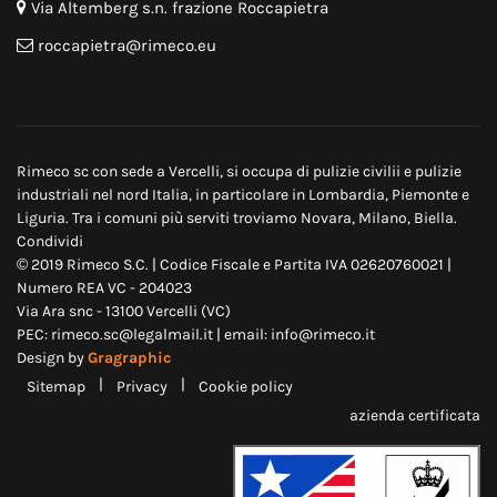
Via Altemberg s.n. frazione Roccapietra
roccapietra@rimeco.eu
Rimeco sc con sede a Vercelli, si occupa di
pulizie civili
i e
pulizie
industriali
nel nord Italia, in particolare in
Lombardia
,
Piemonte
e
Liguria
. Tra i comuni più serviti troviamo
Novara
,
Milano
,
Biella
.
Condividi
© 2019 Rimeco S.C. | Codice Fiscale e Partita IVA 02620760021 |
Numero REA VC - 204023
Via Ara snc - 13100 Vercelli (VC)
PEC: rimeco.sc@legalmail.it | email: info@rimeco.it
Design by
Gragraphic
|
|
Sitemap
Privacy
Cookie policy
azienda certificata