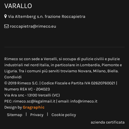
VARALLO
Via Altemberg s.n. frazione Roccapietra
roccapietra@rimeco.eu
Rimeco sc con sede a Vercelli, si occupa di
pulizie civili
i e
pulizie
industriali
nel nord Italia, in particolare in
Lombardia
,
Piemonte
e
Liguria
. Tra i comuni più serviti troviamo
Novara
,
Milano
,
Biella
.
Condividi
© 2019 Rimeco S.C. | Codice Fiscale e Partita IVA 02620760021 |
Numero REA VC - 204023
Via Ara snc - 13100 Vercelli (VC)
PEC: rimeco.sc@legalmail.it | email: info@rimeco.it
Design by
Gragraphic
|
|
Sitemap
Privacy
Cookie policy
azienda certificata