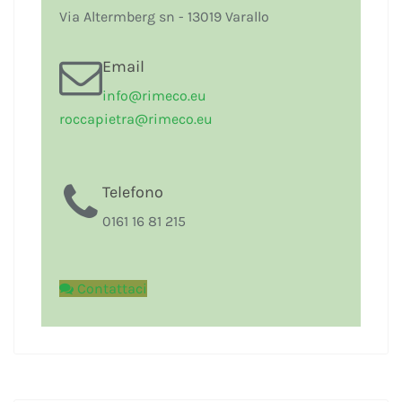
Via Altermberg sn - 13019 Varallo
Email
i
nfo@rimeco.eu
r
occapietra@rimeco.eu
Telefono
0161 16 81 215
Contattaci