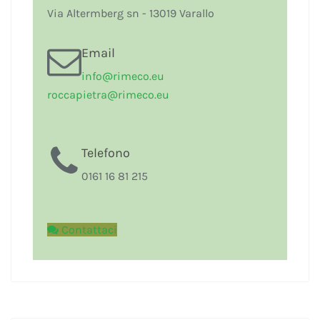
Via Altermberg sn - 13019 Varallo
Email
i
nfo@rimeco.eu
r
occapietra@rimeco.eu
Telefono
0161 16 81 215
Contattaci