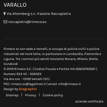
VARALLO
Via Altemberg s.n. frazione Roccapietra
roccapietra@rimeco.eu
Rimeco sc con sede a Vercelli, si occupa di
pulizie civili
i e
pulizie
industriali
nel nord Italia, in particolare in
Lombardia
,
Piemonte
e
Liguria
. Tra i comuni più serviti troviamo
Novara
,
Milano
,
Biella
.
Condividi
© 2019 Rimeco S.C. | Codice Fiscale e Partita IVA 02620760021 |
Numero REA VC - 204023
Via Ara snc - 13100 Vercelli (VC)
PEC: rimeco.sc@legalmail.it | email: info@rimeco.it
Design by
Gragraphic
|
|
Sitemap
Privacy
Cookie policy
azienda certificata