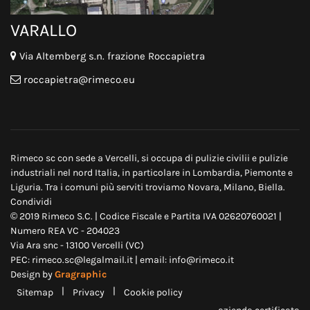
VARALLO
Via Altemberg s.n. frazione Roccapietra
roccapietra@rimeco.eu
Rimeco sc con sede a Vercelli, si occupa di
pulizie civili
i e
pulizie
industriali
nel nord Italia, in particolare in
Lombardia
,
Piemonte
e
Liguria
. Tra i comuni più serviti troviamo
Novara
,
Milano
,
Biella
.
Condividi
© 2019 Rimeco S.C. | Codice Fiscale e Partita IVA 02620760021 |
Numero REA VC - 204023
Via Ara snc - 13100 Vercelli (VC)
PEC: rimeco.sc@legalmail.it | email: info@rimeco.it
Design by
Gragraphic
|
|
Sitemap
Privacy
Cookie policy