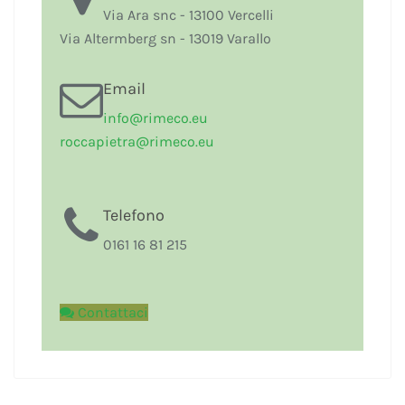
Via Ara snc - 13100 Vercelli
Via Altermberg sn - 13019 Varallo
Email
i
nfo@rimeco.eu
r
occapietra@rimeco.eu
Telefono
0161 16 81 215
Contattaci